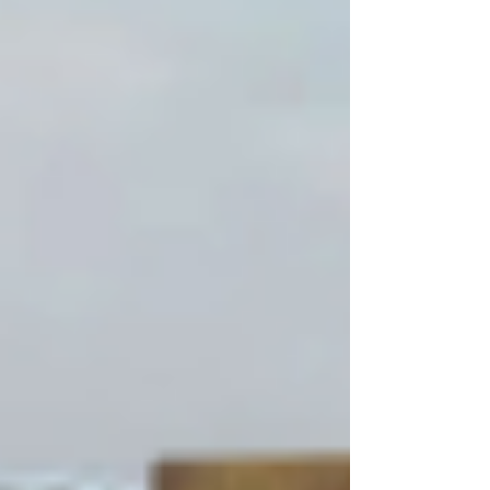
vulnerabilidade social . As unidades
habitacionais serão viabilizadas por meio de
uma parceria com a Companhia de