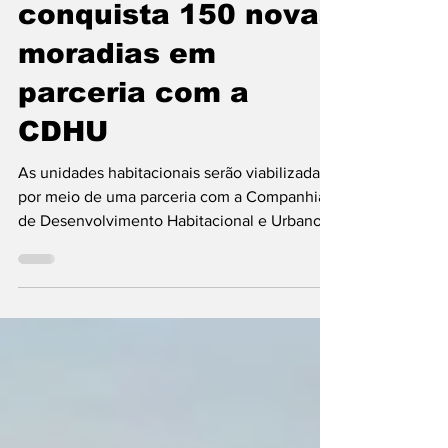
Francisco Morato
conquista 150 novas
moradias em
parceria com a
CDHU
As unidades habitacionais serão viabilizadas
por meio de uma parceria com a Companhia
de Desenvolvimento Habitacional e Urbano
(CDHU), órgão do Governo do Estado de São
Paulo responsável por programas de
habitação popular. A cidade de Francisco
Morato deu mais um passo importante na
área de habitação social. 150 novas moradias
destinadas a famílias em situação de