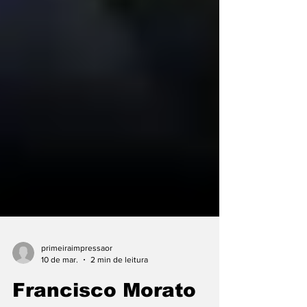
primeiraimpressaor
10 de mar.
2 min de leitura