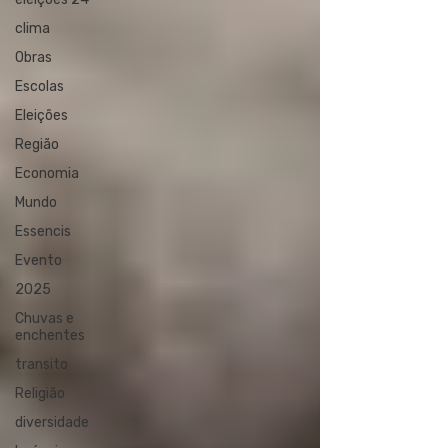
clima
Obras
Escolas
Eleições
Região
Economia
Mundo
Essencis
Evento
2025
Chuvas e
enchentes
transito
Religião
diversidade