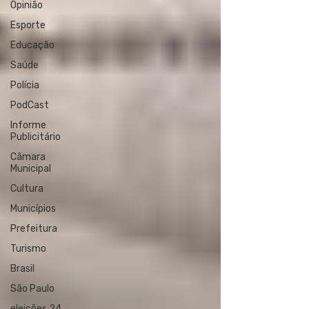
Opinião
Esporte
Educação
Saúde
Polícia
PodCast
Informe
Publicitário
Câmara
Municipal
Cultura
Municípios
Prefeitura
Turismo
Brasil
São Paulo
eleições 24