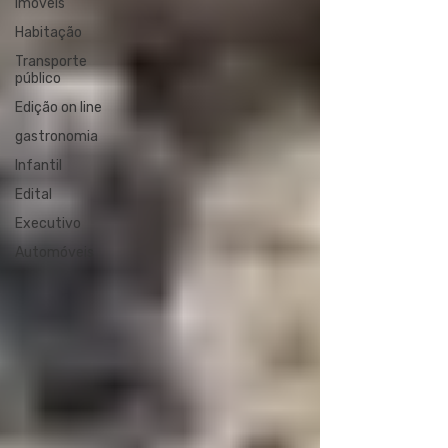
Imóveis
Habitação
Transporte
público
Edição on line
gastronomia
Infantil
Edital
Executivo
Automóveis